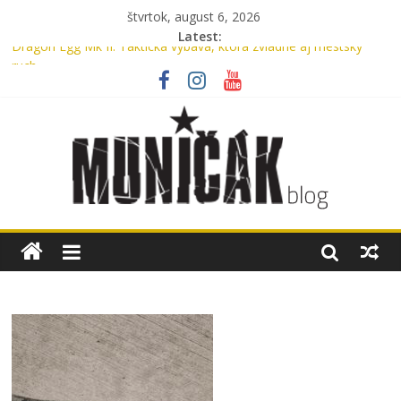
štvrtok, august 6, 2026
Latest:
Dragon Egg Mk II: Taktická výbava, ktorá zvládne aj mestský
ruch
Legenda, ktorú nosíme každý deň: UTP nohavice od Helikon-Tex
oslavujú 15 rokov
Oxford, Nylon alebo Cordura? Kompletný sprievodca výberom
materiálu pre batohy a tašky
Myslíte si, že máte v aute lekárničku? V skutočnosti nemáte.
Bennon Nero High: Taktické topánky, ktoré ťa podržia v
akomkoľvek teréne