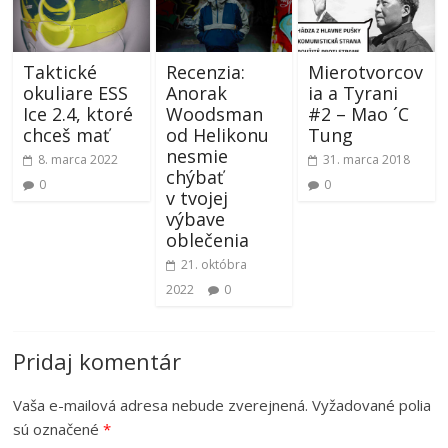
Taktické
Recenzia:
Mierotvorcov
okuliare ESS
Anorak
ia a Tyrani
Ice 2.4, ktoré
Woodsman
#2 – Mao ´C
chceš mať
od Helikonu
Tung
nesmie
8. marca 2022
31. marca 2018
chýbať
0
0
v tvojej
výbave
oblečenia
21. októbra
2022
0
Pridaj komentár
Vaša e-mailová adresa nebude zverejnená.
Vyžadované polia
sú označené
*