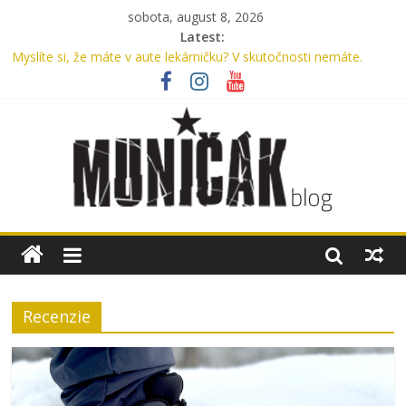
sobota, august 8, 2026
Latest:
Myslíte si, že máte v aute lekárničku? V skutočnosti nemáte.
Bennon Nero High: Taktické topánky, ktoré ťa podržia v
akomkoľvek teréne
Dragon Egg Mk II: Taktická výbava, ktorá zvládne aj mestský
ruch
Legenda, ktorú nosíme každý deň: UTP nohavice od Helikon-Tex
oslavujú 15 rokov
Oxford, Nylon alebo Cordura? Kompletný sprievodca výberom
materiálu pre batohy a tašky
Recenzie