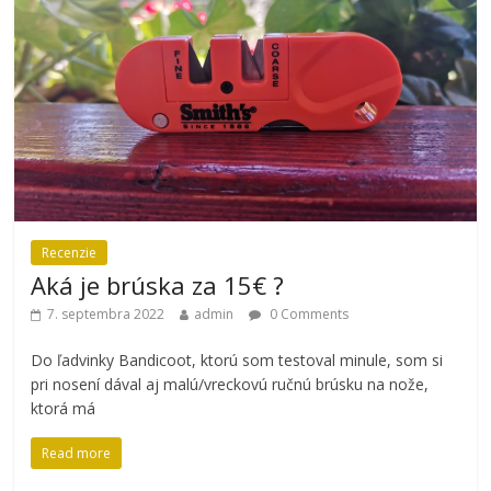
Recenzie
Aká je brúska za 15€ ?
7. septembra 2022
admin
0 Comments
Do ľadvinky Bandicoot, ktorú som testoval minule, som si
pri nosení dával aj malú/vreckovú ručnú brúsku na nože,
ktorá má
Read more