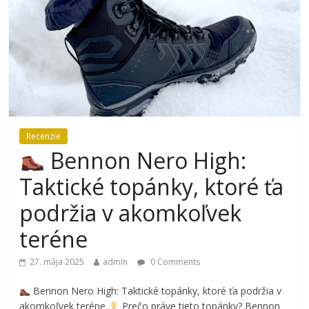
Recenzie
Bennon Nero High:
Taktické topánky, ktoré ťa
podržia v akomkoľvek
teréne
27. mája 2025
admin
0 Comments
Bennon Nero High: Taktické topánky, ktoré ťa podržia v
akomkoľvek teréne
Prečo práve tieto topánky? Bennon