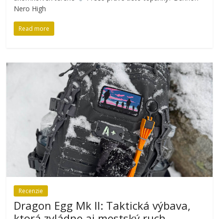
Nero High
Read more
Recenzie
Dragon Egg Mk II: Taktická výbava,
ktorá zvládne aj mestský ruch