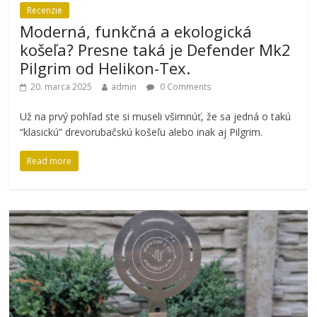
Recenzie
Moderná, funkčná a ekologická
košeľa? Presne taká je Defender Mk2
Pilgrim od Helikon-Tex.
20. marca 2025
admin
0 Comments
Už na prvý pohľad ste si museli všimnúť, že sa jedná o takú
“klasickú” drevorubačskú košeľu alebo inak aj Pilgrim.
Read more