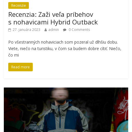
Recenzie
Recenzia: Zaži veľa príbehov
s nohavicami Hybrid Outback
27. januára 2023
admin
0 Comments
Po všestranných nohaviciach som pozeral už dlhšiu dobu.
Viete, niečo na turistiku, v čom sa budem dobre cítiť. Niečo,
čo mi
Read more