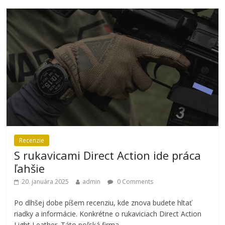
Recenzie
S rukavicami Direct Action ide práca
ľahšie
20. januára 2025
admin
0 Comments
Po dlhšej dobe píšem recenziu, kde znova budete hltať
riadky a informácie. Konkrétne o rukaviciach Direct Action
Light Leather. Táto poľská firma