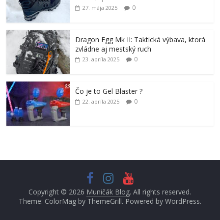
0
27. mája 2025
Dragon Egg Mk II: Taktická výbava, ktorá
zvládne aj mestský ruch
0
23. apríla 2025
Čo je to Gel Blaster ?
0
22. apríla 2025
Copyright © 2026
Muničák Blog
. All rights reserved.
Theme: ColorMag by
ThemeGrill
. Powered by
WordPress
.