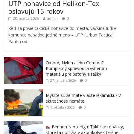
UTP nohavice od Helikon-Tex
oslavujú 15 rokov
20. marca 2026
admin
0
Keď sa povie taktické nohavice do mesta, väčšine ľudí v
komunite napadne jediné meno – UTP (Urban Tactical
Pants) od
Oxford, Nylon alebo Cordura?
Kompletný sprievodca výberom
materiálu pre batohy a tašky
0
27. januára 2026
Myslíte si, že máte v aute lekárničku? V
skutočnosti nemáte.
0
1. októbra 2025
Bennon Nero High: Taktické topánky,
ktoré ťa podržia v akomkoľvek teréne