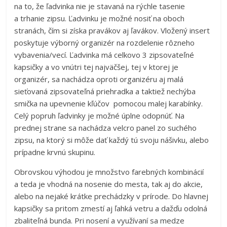
na to, že ľadvinka nie je stavaná na rýchle tasenie
a trhanie zipsu. Ľadvinku je možné nosiť na oboch
stranách, čím si získa pravákov aj ľavákov. Vložený insert
poskytuje výborný organizér na rozdelenie rôzneho
vybavenia/vecí. Ľadvinka má celkovo 3 zipsovateľné
kapsičky a vo vnútri tej najväčšej, tej v ktorej je
organizér, sa nachádza oproti organizéru aj malá
sieťovaná zipsovateľná priehradka a taktiež nechýba
smička na upevnenie kľúčov pomocou malej karabínky.
Celý popruh ľadvinky je možné úplne odopnúť. Na
prednej strane sa nachádza velcro panel zo suchého
zipsu, na ktorý si môže dať každý tú svoju nášivku, alebo
prípadne krvnú skupinu.
Obrovskou výhodou je množstvo farebných kombinácií
a teda je vhodná na nosenie do mesta, tak aj do akcie,
alebo na nejaké krátke prechádzky v prírode. Do hlavnej
kapsičky sa pritom zmestí aj ľahká vetru a dažďu odolná
zbaliteľná bunda. Pri nosení a využívaní sa medze