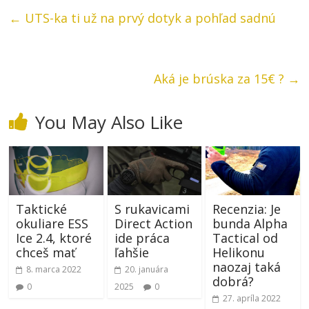
←
UTS-ka ti už na prvý dotyk a pohľad sadnú
Aká je brúska za 15€ ?
→
You May Also Like
Taktické
S rukavicami
Recenzia: Je
okuliare ESS
Direct Action
bunda Alpha
Ice 2.4, ktoré
ide práca
Tactical od
chceš mať
ľahšie
Helikonu
naozaj taká
8. marca 2022
20. januára
dobrá?
0
2025
0
27. apríla 2022