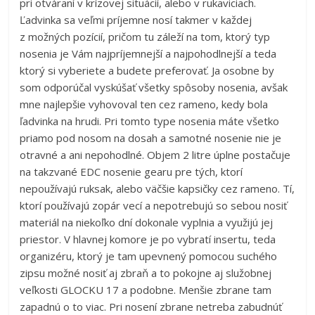
pri otváraní v krízovej situácií, alebo v rukaviciach.
Ľadvinka sa veľmi príjemne nosí takmer v každej
z možných pozícií, pričom tu záleží na tom, ktorý typ
nosenia je Vám najpríjemnejší a najpohodlnejší a teda
ktorý si vyberiete a budete preferovať. Ja osobne by
som odporúčal vyskúšať všetky spôsoby nosenia, avšak
mne najlepšie vyhovoval ten cez rameno, kedy bola
ľadvinka na hrudi. Pri tomto type nosenia máte všetko
priamo pod nosom na dosah a samotné nosenie nie je
otravné a ani nepohodlné. Objem 2 litre úplne postačuje
na takzvané EDC nosenie gearu pre tých, ktorí
nepoužívajú ruksak, alebo väčšie kapsičky cez rameno. Tí,
ktorí používajú zopár vecí a nepotrebujú so sebou nosiť
materiál na niekoľko dní dokonale vyplnia a využijú jej
priestor. V hlavnej komore je po vybratí insertu, teda
organizéru, ktorý je tam upevnený pomocou suchého
zipsu možné nosiť aj zbraň a to pokojne aj služobnej
veľkosti GLOCKU 17 a podobne. Menšie zbrane tam
zapadnú o to viac. Pri nosení zbrane netreba zabudnúť