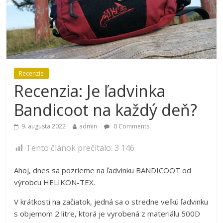
Recenzie
Recenzia: Je ľadvinka
Bandicoot na každý deň?
9. augusta 2022
admin
0 Comments
Tento článok prečítalo:
3 146
Ahoj, dnes sa pozrieme na ľadvinku BANDICOOT od
výrobcu HELIKON-TEX.
V krátkosti na začiatok, jedná sa o stredne veľkú ľadvinku
s objemom 2 litre, ktorá je vyrobená z materiálu 500D