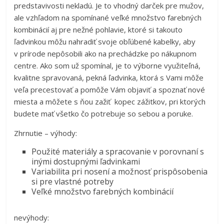
predstavivosti nekladú. Je to vhodný darček pre mužov,
ale vzhľadom na spomínané veľké množstvo farebných
kombinácií aj pre nežné pohlavie, ktoré si takouto
ľadvinkou môžu nahradiť svoje obľúbené kabelky, aby
v prírode nepôsobili ako na prechádzke po nákupnom
centre. Ako som už spomínal, je to výborne využiteľná,
kvalitne spravovaná, pekná ľadvinka, ktorá s Vami môže
veľa precestovať a pomôže Vám objaviť a spoznať nové
miesta a môžete s ňou zažiť kopec zážitkov, pri ktorých
budete mať všetko čo potrebuje so sebou a poruke.
Zhrnutie – výhody:
Použité materiály a spracovanie v porovnaní s
inými dostupnými ľadvinkami
Variabilita pri nosení a možnosť prispôsobenia
si pre vlastné potreby
Veľké množstvo farebných kombinácií
nevýhody: