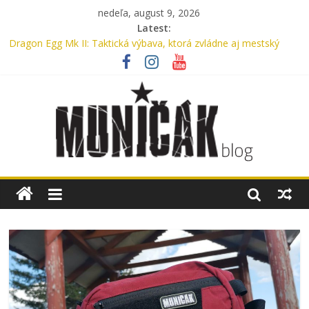
nedeľa, august 9, 2026
Latest:
Dragon Egg Mk II: Taktická výbava, ktorá zvládne aj mestský
ruch
Legenda, ktorú nosíme každý deň: UTP nohavice od Helikon-Tex
oslavujú 15 rokov
Oxford, Nylon alebo Cordura? Kompletný sprievodca výberom
materiálu pre batohy a tašky
Myslíte si, že máte v aute lekárničku? V skutočnosti nemáte.
Bennon Nero High: Taktické topánky, ktoré ťa podržia v
akomkoľvek teréne