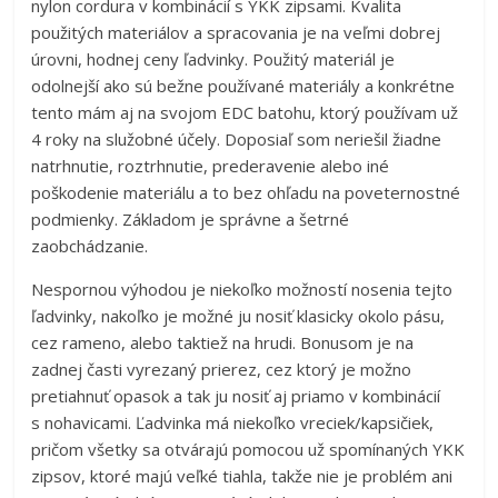
nylon cordura v kombinácií s YKK zipsami. Kvalita
použitých materiálov a spracovania je na veľmi dobrej
úrovni, hodnej ceny ľadvinky. Použitý materiál je
odolnejší ako sú bežne používané materiály a konkrétne
tento mám aj na svojom EDC batohu, ktorý používam už
4 roky na služobné účely. Doposiaľ som neriešil žiadne
natrhnutie, roztrhnutie, prederavenie alebo iné
poškodenie materiálu a to bez ohľadu na poveternostné
podmienky. Základom je správne a šetrné
zaobchádzanie.
Nespornou výhodou je niekoľko možností nosenia tejto
ľadvinky, nakoľko je možné ju nosiť klasicky okolo pásu,
cez rameno, alebo taktiež na hrudi. Bonusom je na
zadnej časti vyrezaný prierez, cez ktorý je možno
pretiahnuť opasok a tak ju nosiť aj priamo v kombinácií
s nohavicami. Ľadvinka má niekoľko vreciek/kapsičiek,
pričom všetky sa otvárajú pomocou už spomínaných YKK
zipsov, ktoré majú veľké tiahla, takže nie je problém ani