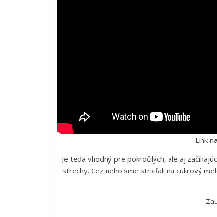
Link n
Je teda vhodný pre pokročilých, ale aj začínajú
strechy. Cez neho sme strieľali na cukrový me
Zau