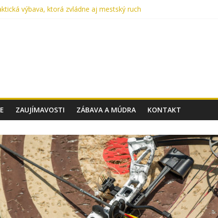
ktická výbava, ktorá zvládne aj mestský ruch
me každý deň: UTP nohavice od Helikon-Tex oslavujú 15 rokov
 Cordura? Kompletný sprievodca výberom materiálu pre batohy a taš
v aute lekárničku? V skutočnosti nemáte.
 Taktické topánky, ktoré ťa podržia v akomkoľvek teréne
E
ZAUJÍMAVOSTI
ZÁBAVA A MÚDRA
KONTAKT