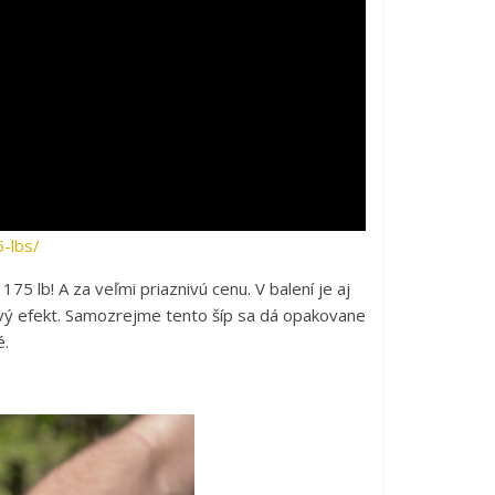
-lbs/
75 lb! A za veľmi priaznivú cenu. V balení je aj
ivý efekt. Samozrejme tento šíp sa dá opakovane
é.