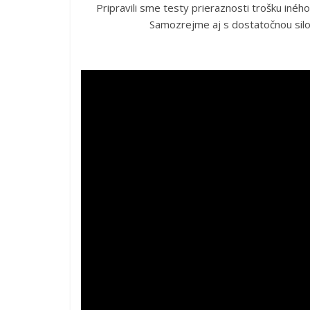
Pripravili sme testy prieraznosti trošku iné
Samozrejme aj s dostatočnou silou 