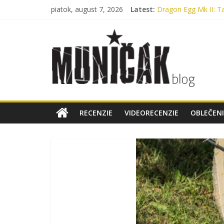
piatok, august 7, 2026
Latest:
Dragon Egg Mk II: Ta
Legenda, ktorú nosí
Oxford, Nylon alebo
Myslíte si, že máte 
Bennon Nero High:
RECENZIE
VIDEORECENZIE
OBLEČENI