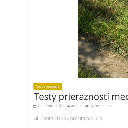
Videorecenzie
Testy prierazností me
7. októbra 2018
admin
0 Comments
Tento článok prečítalo:
5 319