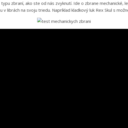
ho typu zbraní, ako ste od nás zvyknutí. Ide o zbrane mechanické, 
v librách na svoju triedu. Napríklad kladkový luk Rex Skul s možno