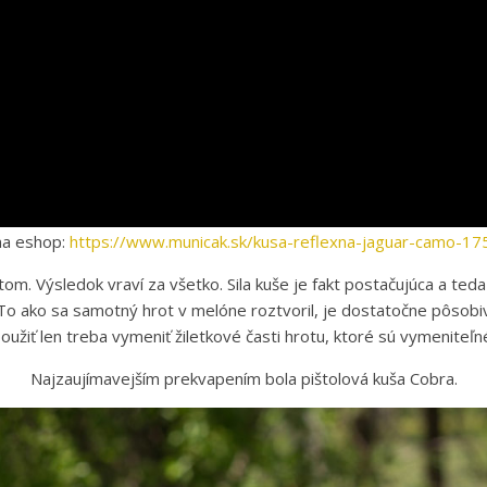
na eshop:
https://www.municak.sk/kusa-reflexna-jaguar-camo-175
m. Výsledok vraví za všetko. Sila kuše je fakt postačujúca a teda 1
. To ako sa samotný hrot v melóne roztvoril, je dostatočne pôsob
oužiť len treba vymeniť žiletkové časti hrotu, ktoré sú vymeniteľn
Najzaujímavejším prekvapením bola pištolová kuša Cobra.