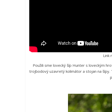
Link 
Použili sme lovecký šíp Hunter s loveckým hroto
trojbodový uzavretý kolimátor a stojan na šípy
p