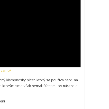
s-camo/
rdný klampiarsky plech ktorý sa používa napr. na
s ktorým sme však nemali šťastie, pri náraze o
ení.