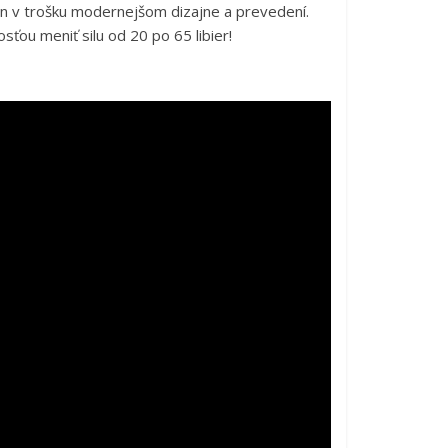
len v trošku modernejšom dizajne a prevedení.
sťou meniť silu od 20 po 65 libier!