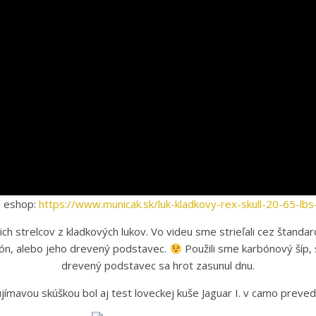
a eshop:
https://www.municak.sk/luk-kladkovy-rex-skull-20-65-lb
cich strelcov z kladkových lukov. Vo videu sme strieľali cez štanda
lón, alebo jeho drevený podstavec.
Použili sme karbónový šíp, 
drevený podstavec sa hrot zasunul dnu.
jímavou skúškou bol aj test loveckej kuše Jaguar I. v camo preved