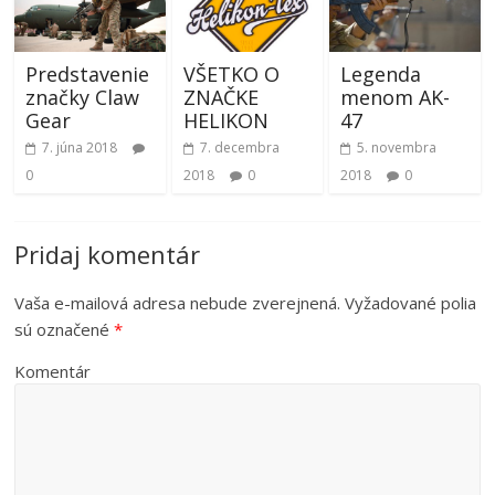
Predstavenie
VŠETKO O
Legenda
značky Claw
ZNAČKE
menom AK-
Gear
HELIKON
47
7. júna 2018
7. decembra
5. novembra
0
2018
0
2018
0
Pridaj komentár
Vaša e-mailová adresa nebude zverejnená.
Vyžadované polia
sú označené
*
Komentár