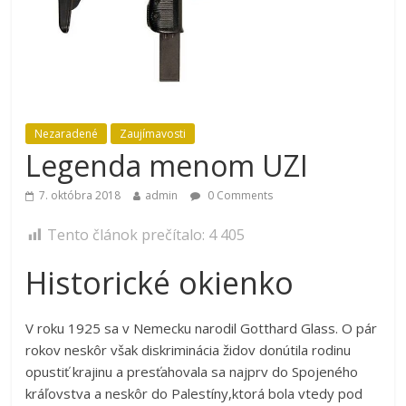
Nezaradené
Zaujímavosti
Legenda menom UZI
7. októbra 2018
admin
0 Comments
Tento článok prečítalo:
4 405
Historické okienko
V roku 1925 sa v Nemecku narodil Gotthard Glass. O pár
rokov neskôr však diskriminácia židov donútila rodinu
opustiť krajinu a presťahovala sa najprv do Spojeného
kráľovstva a neskôr do Palestíny,ktorá bola vtedy pod