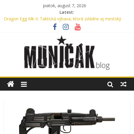
piatok, august 7, 2026
Latest:
Dragon Egg Mk II: Taktická výbava, ktorá zvládne aj mestský
ruch
Legenda, ktorú nosíme každý deň: UTP nohavice od Helikon-Tex
oslavujú 15 rokov
Oxford, Nylon alebo Cordura? Kompletný sprievodca výberom
materiálu pre batohy a tašky
Myslíte si, že máte v aute lekárničku? V skutočnosti nemáte.
Bennon Nero High: Taktické topánky, ktoré ťa podržia v
akomkoľvek teréne