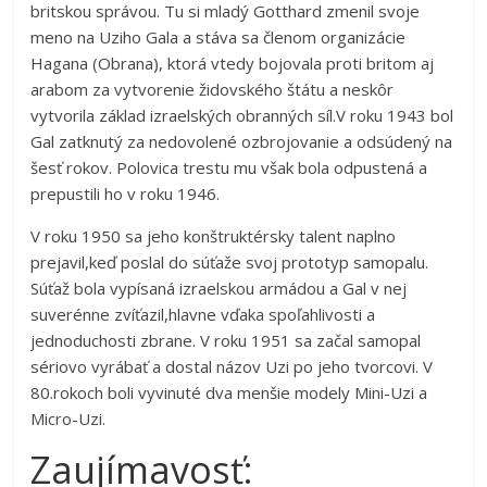
britskou správou. Tu si mladý Gotthard zmenil svoje
meno na Uziho Gala a stáva sa členom organizácie
Hagana (Obrana), ktorá vtedy bojovala proti britom aj
arabom za vytvorenie židovského štátu a neskôr
vytvorila základ izraelských obranných síl.V roku 1943 bol
Gal zatknutý za nedovolené ozbrojovanie a odsúdený na
šesť rokov. Polovica trestu mu však bola odpustená a
prepustili ho v roku 1946.
V roku 1950 sa jeho konštruktérsky talent naplno
prejavil,keď poslal do súťaže svoj prototyp samopalu.
Súťaž bola vypísaná izraelskou armádou a Gal v nej
suverénne zvíťazil,hlavne vďaka spoľahlivosti a
jednoduchosti zbrane. V roku 1951 sa začal samopal
sériovo vyrábať a dostal názov Uzi po jeho tvorcovi. V
80.rokoch boli vyvinuté dva menšie modely Mini-Uzi a
Micro-Uzi.
Zaujímavosť: