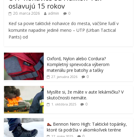
oslavujú 15 rokov
20. marca 2026
admin
0
Keď sa povie taktické nohavice do mesta, väčšine ľudí v
komunite napadne jediné meno – UTP (Urban Tactical
Pants) od
Oxford, Nylon alebo Cordura?
Kompletný sprievodca výberom
materiálu pre batohy a tašky
0
27. januára 2026
Myslíte si, že máte v aute lekárničku? V
skutočnosti nemáte.
0
1. októbra 2025
Bennon Nero High: Taktické topánky,
ktoré ťa podržia v akomkoľvek teréne
0
27. mája 2025