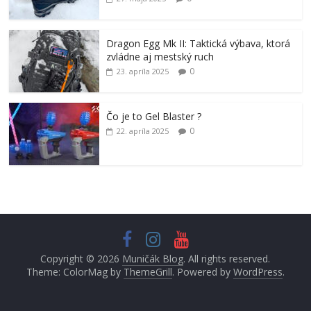
Dragon Egg Mk II: Taktická výbava, ktorá
zvládne aj mestský ruch
0
23. apríla 2025
Čo je to Gel Blaster ?
0
22. apríla 2025
Copyright © 2026
Muničák Blog
. All rights reserved.
Theme: ColorMag by
ThemeGrill
. Powered by
WordPress
.