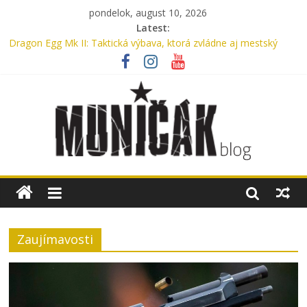
pondelok, august 10, 2026
Latest:
Dragon Egg Mk II: Taktická výbava, ktorá zvládne aj mestský
ruch
Legenda, ktorú nosíme každý deň: UTP nohavice od Helikon-Tex
oslavujú 15 rokov
Oxford, Nylon alebo Cordura? Kompletný sprievodca výberom
materiálu pre batohy a tašky
Myslíte si, že máte v aute lekárničku? V skutočnosti nemáte.
Bennon Nero High: Taktické topánky, ktoré ťa podržia v
akomkoľvek teréne
Zaujímavosti