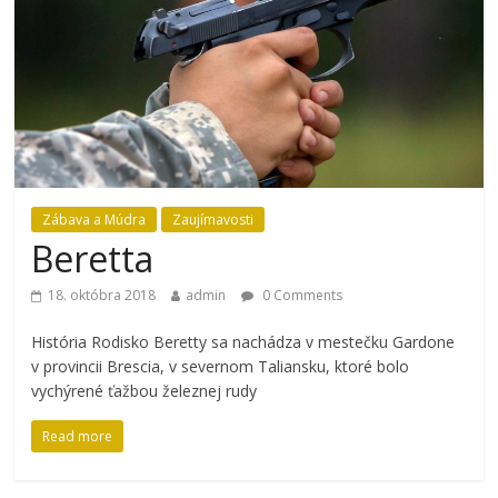
Zábava a Múdra
Zaujímavosti
Beretta
18. októbra 2018
admin
0 Comments
História Rodisko Beretty sa nachádza v mestečku Gardone
v provincii Brescia, v severnom Taliansku, ktoré bolo
vychýrené ťažbou železnej rudy
Read more