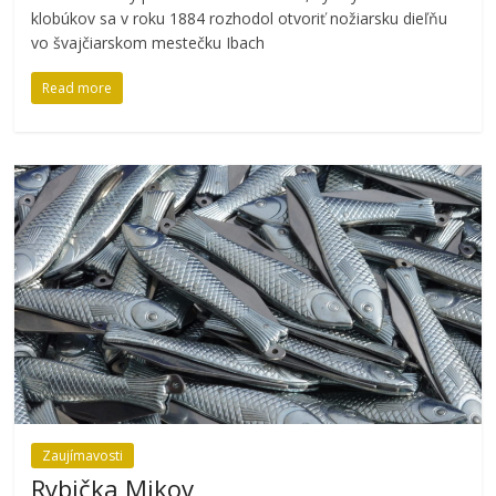
klobúkov sa v roku 1884 rozhodol otvoriť nožiarsku dieľňu
vo švajčiarskom mestečku Ibach
Read more
Zaujímavosti
Rybička Mikov