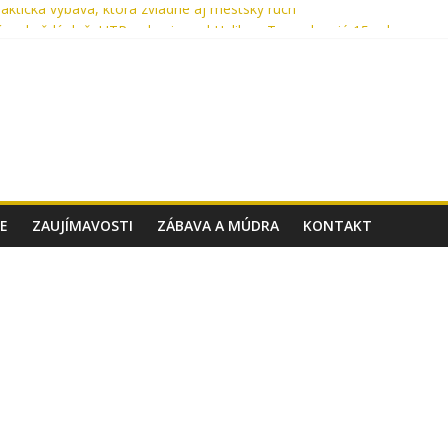
aktická výbava, ktorá zvládne aj mestský ruch
íme každý deň: UTP nohavice od Helikon-Tex oslavujú 15 rokov
o Cordura? Kompletný sprievodca výberom materiálu pre batohy a ta
 v aute lekárničku? V skutočnosti nemáte.
: Taktické topánky, ktoré ťa podržia v akomkoľvek teréne
E
ZAUJÍMAVOSTI
ZÁBAVA A MÚDRA
KONTAKT