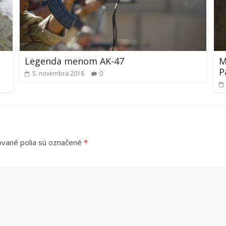
Legenda menom AK-47
M
P
5. novembra 2018
0
vané polia sú označené
*