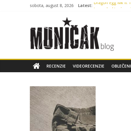
sobota, august 8, 2026
Latest:
Dragon Egg Mk II: T
Legenda, ktorú nos
Oxford, Nylon aleb
Myslíte si, že máte
Bennon Nero High
RECENZIE
VIDEORECENZIE
OBLEČENI