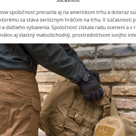
ow spoločnosť prerazila aj na americkom trhu a doteraz sú 
 ktorému sa stáva serióznym hráčom na trhu. V súčasnosti p
 a ďalšieho vybavenia. Spoločnosť získala radu ocenení a v 
álov aj vlastný maloobchodný, prostredníctvom svojho in