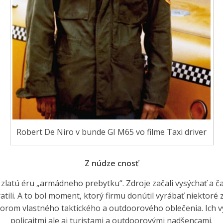
Robert De Niro v bunde GI M65 vo filme Taxi driver
Z núdze cnosť
zlatú éru „armádneho prebytku“. Zdroje začali vysýchať a čas
atili. A to bol moment, ktorý firmu donútil vyrábať niektoré
orom vlastného taktického a outdoorového oblečenia. Ich v
policajtmi ale aj turistami a outdoorovými nadšencami.