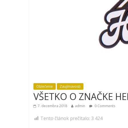
Oblečenie
Zaujímavosti
VŠETKO O ZNAČKE HE
7. decembra 2018
admin
0 Comments
Tento článok prečítalo:
3 424