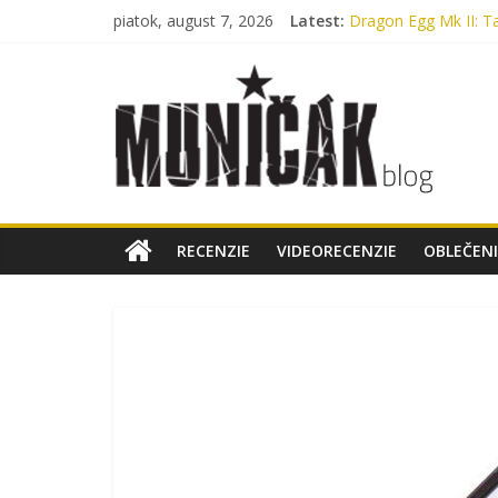
piatok, august 7, 2026
Latest:
Dragon Egg Mk II: Ta
Legenda, ktorú nosí
Oxford, Nylon alebo
Myslíte si, že máte 
Bennon Nero High:
RECENZIE
VIDEORECENZIE
OBLEČENI