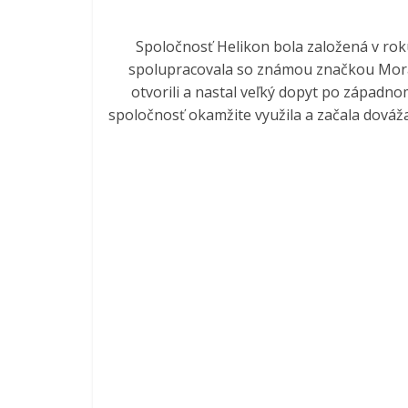
Spoločnosť Helikon bola založená v rok
spolupracovala so známou značkou Mora K
otvorili a nastal veľký dopyt po západ
spoločnosť okamžite využila a začala dováž