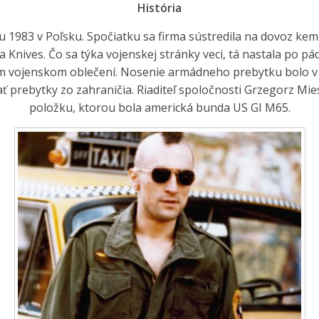
História
u 1983 v Poľsku. Spočiatku sa firma sústredila na dovoz k
nives. Čo sa týka vojenskej stránky veci, tá nastala po pád
nom vojenskom oblečení. Nosenie armádneho prebytku bolo 
ať prebytky zo zahraničia. Riaditeľ spoločnosti Grzegorz M
položku, ktorou bola americká bunda US GI M65.