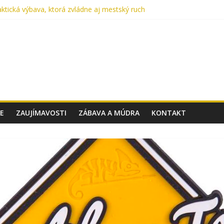
ktická výbava, ktorá zvládne aj mestský ruch
me každý deň: UTP nohavice od Helikon-Tex oslavujú 15 rokov
 Cordura? Kompletný sprievodca výberom materiálu pre batohy a taš
v aute lekárničku? V skutočnosti nemáte.
 Taktické topánky, ktoré ťa podržia v akomkoľvek teréne
E
ZAUJÍMAVOSTI
ZÁBAVA A MÚDRA
KONTAKT