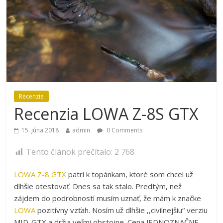
Recenzie
Recenzia LOWA Z-8S GTX
15. júna 2018
admin
0 Comments
Tento článok prečítalo:
2 768
LOWA Z-8 GTX
patrí k topánkam, ktoré som chcel už
dlhšie otestovať. Dnes sa tak stalo. Predtým, než
zájdem do podrobností musím uznať, že mám k značke
LOWA
pozitívny vzťah. Nosím už dlhšie ,,civilnejšiu“ verziu
MID-GTX a držia veľmi obstojne. Cena JEDNOZNAČNE