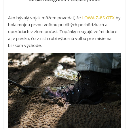
Ako bývalý vojak môžem povedať, že
LOWA Z-8S GTX
by
bola mojou prvou voľbou pri dlhých pochôdzkach a
operáciach v zlom počasí. Topánky reagujú veľmi dobre
aj v piesku, čo z nich robí výbornú voľbu pre misie na
blízkom východe.