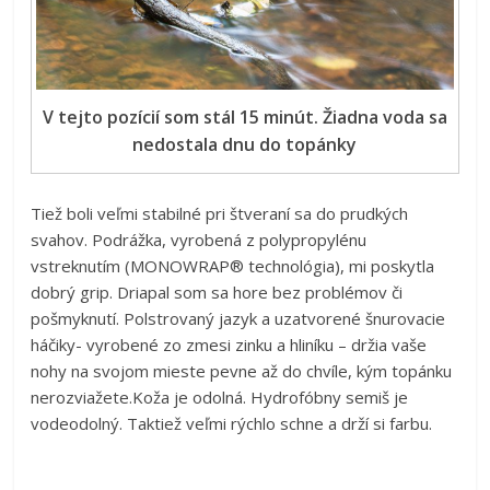
V tejto pozícií som stál 15 minút. Žiadna voda sa
nedostala dnu do topánky
Tiež boli veľmi stabilné pri štveraní sa do prudkých
svahov. Podrážka, vyrobená z polypropylénu
vstreknutím (MONOWRAP® technológia), mi poskytla
dobrý grip. Driapal som sa hore bez problémov či
pošmyknutí. Polstrovaný jazyk a uzatvorené šnurovacie
háčiky- vyrobené zo zmesi zinku a hliníku – držia vaše
nohy na svojom mieste pevne až do chvíle, kým topánku
nerozviažete.Koža je odolná. Hydrofóbny semiš je
vodeodolný. Taktiež veľmi rýchlo schne a drží si farbu.