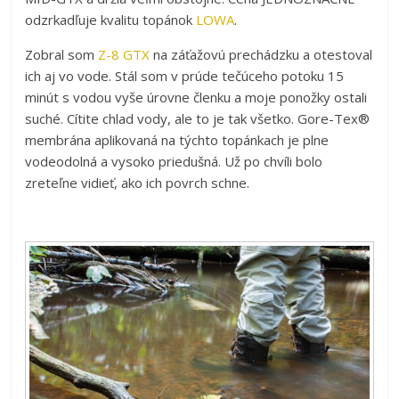
odzrkadľuje kvalitu topánok
LOWA
.
Zobral som
Z-8 GTX
na záťažovú prechádzku a otestoval
ich aj vo vode. Stál som v prúde tečúceho potoku 15
minút s vodou vyše úrovne členku a moje ponožky ostali
suché. Cítite chlad vody, ale to je tak všetko. Gore-Tex®
membrána aplikovaná na týchto topánkach je plne
vodeodolná a vysoko priedušná. Už po chvíli bolo
zreteľne vidieť, ako ich povrch schne.