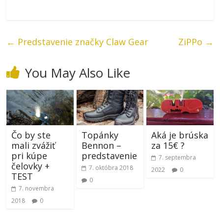
←
Predstavenie značky Claw Gear
ZiPPo
→
You May Also Like
Čo by ste
Topánky
Aká je brúska
mali zvážiť
Bennon –
za 15€ ?
pri kúpe
predstavenie
7. septembra
čelovky +
7. októbra 2018
2022
0
TEST
0
7. novembra
2018
0