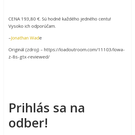
CENA 193,80 €. Sú hodné každého jedného centu!
Vysoko ich odporúčam.
–
Jonathan Wad
e
Originál (zdroj) – https://loadoutroom.com/11103/lowa-
z-8s-gtx-reviewed/
Prihlás sa na
odber!