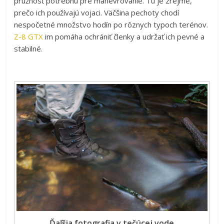
pružnosť potrebnú pre manévrovanie. Tu je zrejmé,
prečo ich používajú vojaci. Väčšina pechoty chodí
nespočetné množstvo hodín po rôznych typoch terénov.
Z-8 GTX
im pomáha ochrániť členky a udržať ich pevné a
stabilné.
Ďaľšia fotografia v tečúcej vode