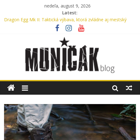
nedeľa, august 9, 2026
Latest:
Dragon Egg Mk II: Taktická výbava, ktorá zvládne aj mestský
ruch
Legenda, ktorú nosíme každý deň: UTP nohavice od Helikon-Tex
oslavujú 15 rokov
Oxford, Nylon alebo Cordura? Kompletný sprievodca výberom
materiálu pre batohy a tašky
Myslíte si, že máte v aute lekárničku? V skutočnosti nemáte.
Bennon Nero High: Taktické topánky, ktoré ťa podržia v
akomkoľvek teréne