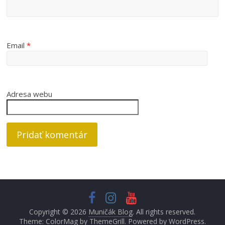
Email
*
Adresa webu
Copyright © 2026
Muničák Blog
. All rights reserved.
Theme: ColorMag by
ThemeGrill
. Powered by
WordPress
.