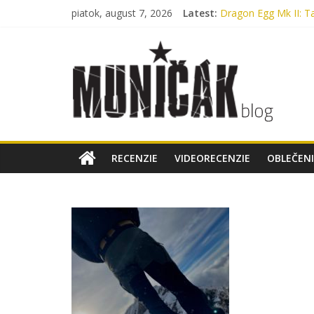
piatok, august 7, 2026
Latest:
Dragon Egg Mk II: Ta
Legenda, ktorú nosí
Oxford, Nylon alebo
Myslíte si, že máte 
Bennon Nero High:
RECENZIE
VIDEORECENZIE
OBLEČENI