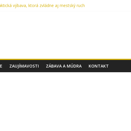
ktická výbava, ktorá zvládne aj mestský ruch
me každý deň: UTP nohavice od Helikon-Tex oslavujú 15 rokov
 Cordura? Kompletný sprievodca výberom materiálu pre batohy a taš
v aute lekárničku? V skutočnosti nemáte.
 Taktické topánky, ktoré ťa podržia v akomkoľvek teréne
E
ZAUJÍMAVOSTI
ZÁBAVA A MÚDRA
KONTAKT