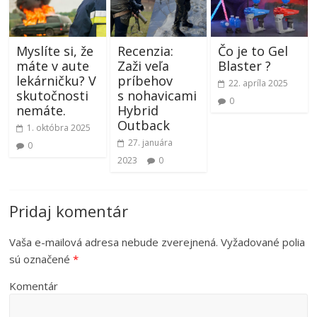
Myslíte si, že
Recenzia:
Čo je to Gel
máte v aute
Zaži veľa
Blaster ?
lekárničku? V
príbehov
22. apríla 2025
skutočnosti
s nohavicami
0
nemáte.
Hybrid
Outback
1. októbra 2025
27. januára
0
2023
0
Pridaj komentár
Vaša e-mailová adresa nebude zverejnená.
Vyžadované polia
sú označené
*
Komentár