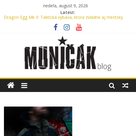
nedeľa, august 9, 2026
Latest:
Dragon Egg Mk II: Taktická výbava, ktorá zvládne aj mestský
ruch
Legenda, ktorú nosíme každý deň: UTP nohavice od Helikon-Tex
oslavujú 15 rokov
Oxford, Nylon alebo Cordura? Kompletný sprievodca výberom
materiálu pre batohy a tašky
Myslíte si, že máte v aute lekárničku? V skutočnosti nemáte.
Bennon Nero High: Taktické topánky, ktoré ťa podržia v
akomkoľvek teréne