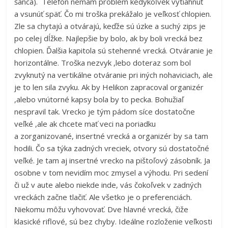
šanca). Telefón nemám problém kedykoľvek vytiahnuť
a vsunúť späť. Čo mi troška prekážalo je veľkosť chlopien.
Zle sa chytajú a otvárajú, keďže sú úzke a suchý zips je
po celej dĺžke. Najlepšie by bolo, ak by boli vrecká bez
chlopien. Ďalšia kapitola sú stehenné vrecká. Otváranie je
horizontálne. Troška nezvyk ,lebo doteraz som bol
zvyknutý na vertikálne otváranie pri iných nohaviciach, ale
je to len sila zvyku. Ak by Helikon zapracoval organizér
,alebo vnútorné kapsy bola by to pecka. Bohužiaľ
nespravil tak. Vrecko je tým pádom síce dostatočne
veľké ,ale ak chcete mať veci na poriadku
a zorganizované, insertné vrecká a organizér by sa tam
hodili. Čo sa týka zadných vreciek, otvory sú dostatočné
veľké. Je tam aj insertné vrecko na pištoľový zásobník. Ja
osobne v tom nevidím moc zmysel a výhodu. Pri sedení
či už v aute alebo niekde inde, vás čokoľvek v zadných
vreckách začne tlačiť. Ale všetko je o preferenciách.
Niekomu môžu vyhovovať. Dve hlavné vrecká, čiže
klasické riflové, sú bez chyby. Ideálne rozloženie veľkosti