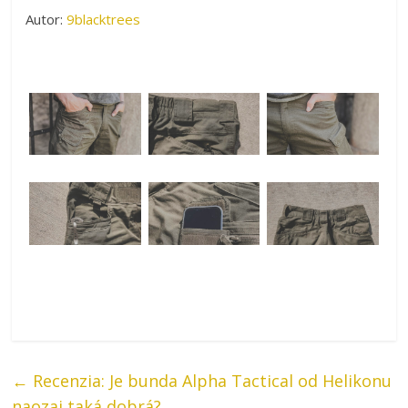
Autor:
9blacktrees
←
Recenzia: Je bunda Alpha Tactical od Helikonu
naozaj taká dobrá?