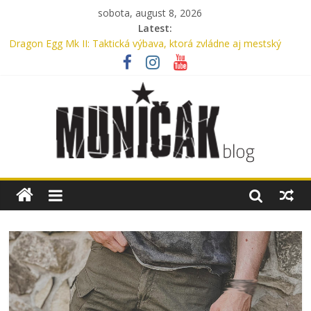
sobota, august 8, 2026
Latest:
Dragon Egg Mk II: Taktická výbava, ktorá zvládne aj mestský
ruch
Legenda, ktorú nosíme každý deň: UTP nohavice od Helikon-Tex
oslavujú 15 rokov
Oxford, Nylon alebo Cordura? Kompletný sprievodca výberom
materiálu pre batohy a tašky
Myslíte si, že máte v aute lekárničku? V skutočnosti nemáte.
Bennon Nero High: Taktické topánky, ktoré ťa podržia v
akomkoľvek teréne