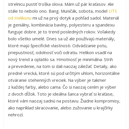
strelnicu pustiť troška olova. Mám už pár kraťasov. Ale
stále to nebolo ono. Bang. Muničák, sobota, model
UTS
od Helikonu
mi už na prvý dotyk a pohľad sadol. Materiál
je geniálny, kombinácia bavlny, polyesteru a spandexu
funguje dobre. Je to trend posledných rokov. Voľakedy
bolo všetko umelé. Dnes sa už ale používajú materiály,
ktoré majú špecifické vlastnosti. Odvádzanie potu,
priepustnosť, odolnosť voči odratiu. Helikon vsadil na
nový trend a oplatilo sa. Hmotnosť je minimálna. Strih
a prevedenie, na tom si dali naozaj záležať. Detaily, ako
predné vrecká, ktoré sú pod určitým uhlom, horizontálne
otváranie stehenných vreciek. Na výber je takmer
z každej farby, alebo cama. Čo si naozaj cením je výber
z dvoch dĺžok. Toto je ideálna šanca vybrať si kraťase,
ktoré vám naozaj sadnú na postavu. Žiadne kompromisy,
ako napríklad skracovanie, alebo zužovanie u krajčírky
nehrozí.