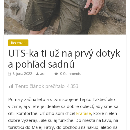
Recenzie
UTS-ka ti už na prvý dotyk
a pohľad sadnú
8. júna 2022
admin
0 Comments
Tento článok prečítalo:
4 353
Pomaly začína leto a s tým spojené teplo. Taktiež ako
v zime, aj v lete je ideálne sa dobre obliecť, aby sme sa
cítili komfortne. Už dlho som chcel
kraťase
, ktoré nielen
dobre vyzerajú, ale sú aj funkčné. Do mesta na kávu, na
turistiku do Malej Fatry, do obchodu na nákup, alebo na