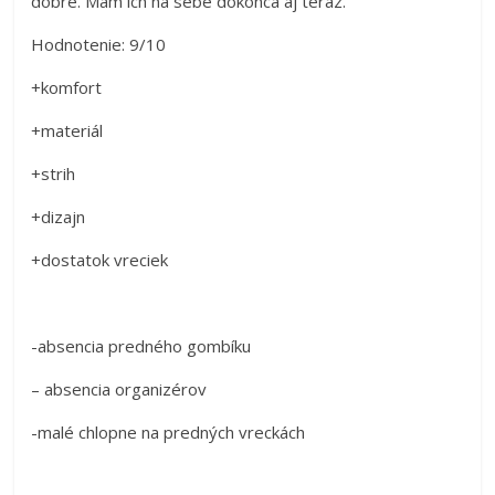
dobre. Mám ich na sebe dokonca aj teraz.
Hodnotenie: 9/10
+komfort
+materiál
+strih
+dizajn
+dostatok vreciek
-absencia predného gombíku
– absencia organizérov
-malé chlopne na predných vreckách