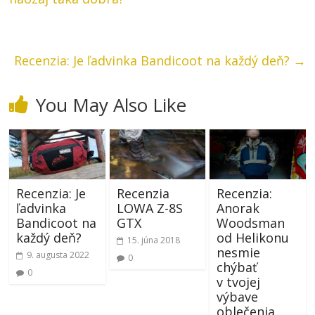
Recenzia: Je ľadvinka Bandicoot na každý deň?
→
You May Also Like
Recenzia: Je
Recenzia
Recenzia:
ľadvinka
LOWA Z-8S
Anorak
Bandicoot na
GTX
Woodsman
každý deň?
od Helikonu
15. júna 2018
nesmie
9. augusta 2022
0
chýbať
0
v tvojej
výbave
oblečenia