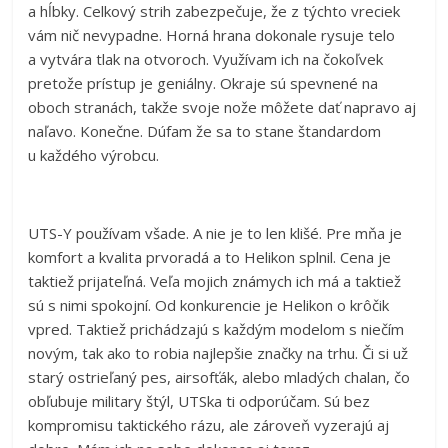
a hĺbky. Celkový strih zabezpečuje, že z týchto vreciek
vám nič nevypadne. Horná hrana dokonale rysuje telo
a vytvára tlak na otvoroch. Využívam ich na čokoľvek
pretože prístup je geniálny. Okraje sú spevnené na
oboch stranách, takže svoje nože môžete dať napravo aj
naľavo. Konečne. Dúfam že sa to stane štandardom
u každého výrobcu.
UTS-Y používam všade. A nie je to len klišé. Pre mňa je
komfort a kvalita prvoradá a to Helikon splnil. Cena je
taktiež prijateľná. Veľa mojich známych ich má a taktiež
sú s nimi spokojní. Od konkurencie je Helikon o krôčik
vpred. Taktiež prichádzajú s každým modelom s niečím
novým, tak ako to robia najlepšie značky na trhu. Či si už
starý ostrieľaný pes, airsofťák, alebo mladých chalan, čo
obľubuje military štýl, UTSka ti odporúčam. Sú bez
kompromisu taktického rázu, ale zároveň vyzerajú aj