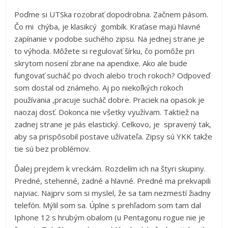
Poďme si UTSka rozobrať dopodrobna. Začnem pásom.
Čo mi chýba, je klasikcý gombík. Kraťase majú hlavné
zapínanie v podobe suchého zipsu. Na jednej strane je
to výhoda. Môžete si regulovať šírku, čo pomôže pri
skrytom nosení zbrane na apendixe. Ako ale bude
fungovať sucháč po dvoch alebo troch rokoch? Odpoveď
som dostal od známeho. Aj po niekoľkých rokoch
používania ,pracuje sucháč dobre. Praciek na opasok je
naozaj dosť. Dokonca nie všetky využívam. Taktiež na
zadnej strane je pás elastický. Celkovo, je spravený tak,
aby sa prispôsobil postave užívateľa. Zipsy sú YKK takže
tie sú bez problémov.
Ďalej prejdem k vreckám. Rozdelím ich na štyri skupiny.
Predné, stehenné, zadné a hlavné. Predné ma prekvapili
najviac. Najprv som si myslel, že sa tam nezmestí žiadny
telefón. Mýlil som sa. Úplne s prehľadom som tam dal
Iphone 12 s hrubým obalom (u Pentagonu rogue nie je