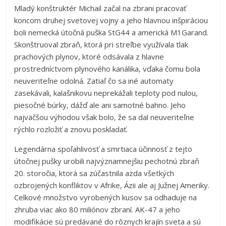
Mladý konštruktér Michail začal na zbrani pracovať
koncom druhej svetovej vojny a jeho hlavnou inšpiráciou
boli nemecká útočná puška StG44 a americká M1Garand.
Skonštruoval zbraň, ktorá pri streľbe využívala tlak
prachových plynov, ktoré odsávala z hlavne
prostredníctvom plynového kanálika, vďaka čomu bola
neuveriteľne odolná. Zatiaľ čo sa iné automaty
zasekávali, kalašnikovu neprekážali teploty pod nulou,
piesočné búrky, dážď ale ani samotné bahno. Jeho
najväčšou výhodou však bolo, že sa dal neuveriteľne
rýchlo rozložiť a znovu poskladať.
Legendárna spoľahlivosť a smrtiaca účinnosť z tejto
útočnej pušky urobili najvýznamnejšiu pechotnú zbraň
20. storočia, ktorá sa zúčastnila azda všetkých
ozbrojených konfliktov v Afrike, Ázii ale aj Južnej Ameriky.
Celkové množstvo vyrobených kusov sa odhaduje na
zhruba viac ako 80 miliónov zbraní. AK-47 a jeho
modifikácie sú predávané do rôznych krajín sveta a sú