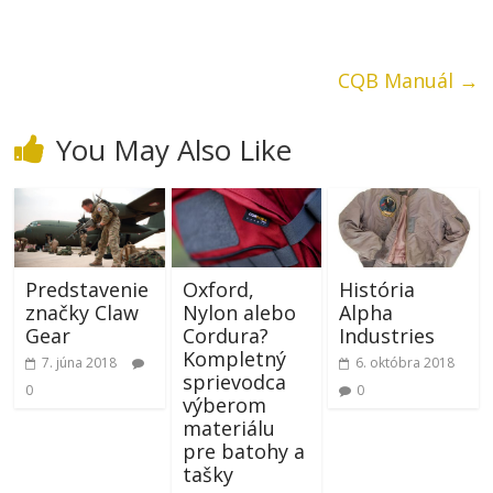
CQB Manuál
→
You May Also Like
Predstavenie
Oxford,
História
značky Claw
Nylon alebo
Alpha
Gear
Cordura?
Industries
Kompletný
7. júna 2018
6. októbra 2018
sprievodca
0
0
výberom
materiálu
pre batohy a
tašky