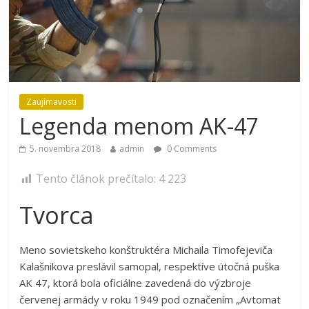
Zaujímavosti
Legenda menom AK-47
5. novembra 2018
admin
0 Comments
Tento článok prečítalo:
4 223
Tvorca
Meno sovietskeho konštruktéra Michaila Timofejeviča
Kalašnikova preslávil samopal, respektíve útočná puška
AK 47, ktorá bola oficiálne zavedená do výzbroje
červenej armády v roku 1949 pod označením „Avtomat