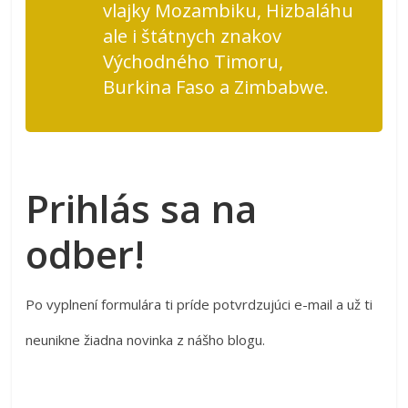
vlajky Mozambiku, Hizbaláhu
ale i štátnych znakov
Východného Timoru,
Burkina Faso a Zimbabwe.
Prihlás sa na
odber!
Po vyplnení formulára ti príde potvrdzujúci e-mail a už ti
neunikne žiadna novinka z nášho blogu.