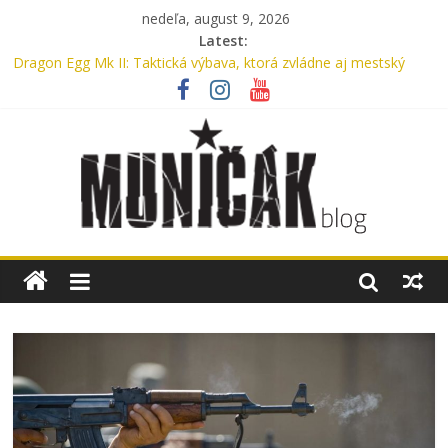
nedeľa, august 9, 2026
Latest:
Dragon Egg Mk II: Taktická výbava, ktorá zvládne aj mestský
ruch
Legenda, ktorú nosíme každý deň: UTP nohavice od Helikon-Tex
oslavujú 15 rokov
Oxford, Nylon alebo Cordura? Kompletný sprievodca výberom
materiálu pre batohy a tašky
Myslíte si, že máte v aute lekárničku? V skutočnosti nemáte.
Bennon Nero High: Taktické topánky, ktoré ťa podržia v
akomkoľvek teréne